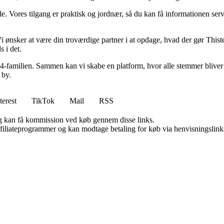
 alle. Vores tilgang er praktisk og jordnær, så du kan få informationen serv
Vi ønsker at være din troværdige partner i at opdage, hvad der gør Thisted
s i det.
d 24-familien. Sammen kan vi skabe en platform, hvor alle stemmer bliver 
 by.
terest
TikTok
Mail
RSS
, og kan få kommission ved køb gennem disse links.
affiliateprogrammer og kan modtage betaling for køb via henvisningslinks