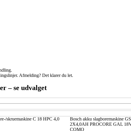
ndling.
ingslinjer. Afmelding? Det klarer du let.
r – se udvalget
ore-/skruemaskine C 18 HPC 4,0
Bosch akku slagboremaskine G
2X4,0AH PROCORE GAL 18V
COMO