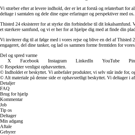
Vi stræber efter at levere indhold, der er let at forstå og relaterbart for
deltage i samtalen og dele dine egne erfaringer og perspektiver med os.
Thisted 24 eksisterer for at styrke din forbindelse til dit lokalsamfund. 
et stærkere samfund, og vi er her for at hjælpe dig med at finde din plad
Vi inviterer dig til at følge med i vores rejse og blive en del af Thiste
engageret, del dine tanker, og lad os sammen forme fremtiden for vores
Del og spred varme
X
Facebook
Instagram
LinkedIn
YouTube
Pin
© Respekter venligst ophavsretten.
© Indholdet er beskyttet. Vi anbefaler produkter, vi selv står inde for
© Alt materiale på denne side er ophavsretligt beskyttet. Vi deltager i 
Detaljer
FAQ
Brug for hjælp
Kommentar
Job
Tip os
Deltager
Min adgang
Aftale
Gebyrer