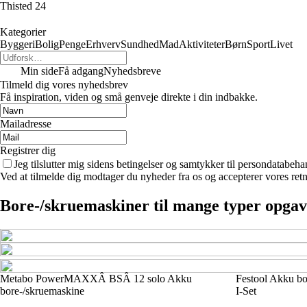
Thisted 24
Kategorier
Byggeri
Bolig
Penge
Erhverv
Sundhed
Mad
Aktiviteter
Børn
Sport
Livet
Min side
Få adgang
Nyhedsbreve
Tilmeld dig vores nyhedsbrev
Få inspiration, viden og små genveje direkte i din indbakke.
Mailadresse
Registrer dig
Jeg tilslutter mig sidens betingelser og samtykker til persondatabeha
Ved at tilmelde dig modtager du nyheder fra os og accepterer vores retn
Bore-/skruemaskiner til mange typer opgave
Metabo PowerMAXXÂ BSÂ 12 solo Akku
Festool Akku b
bore-/skruemaskine
I-Set