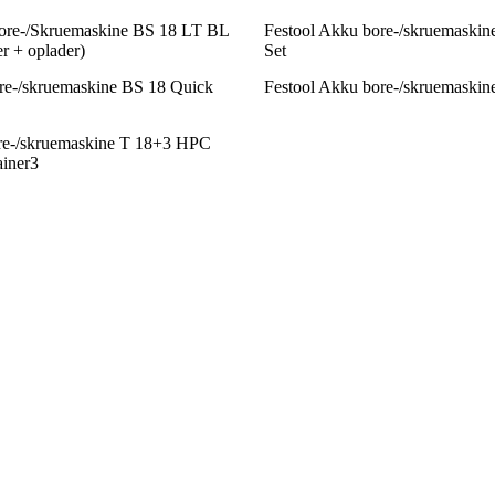
re-/Skruemaskine BS 18 LT BL
Festool Akku bore-/skruemaskin
ier + oplader)
Set
re-/skruemaskine BS 18 Quick
Festool Akku bore-/skruemaski
ore-/skruemaskine T 18+3 HPC
ainer3