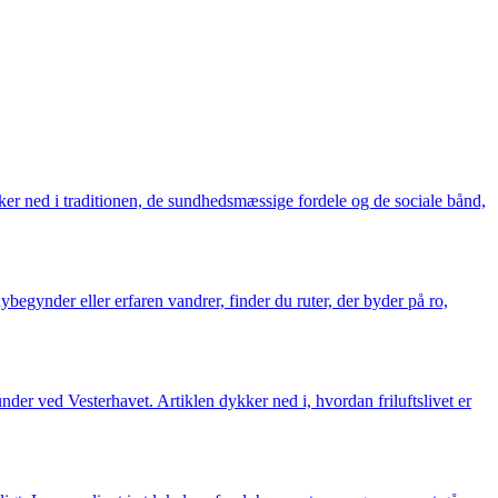
r ned i traditionen, de sundhedsmæssige fordele og de sociale bånd,
egynder eller erfaren vandrer, finder du ruter, der byder på ro,
under ved Vesterhavet. Artiklen dykker ned i, hvordan friluftslivet er