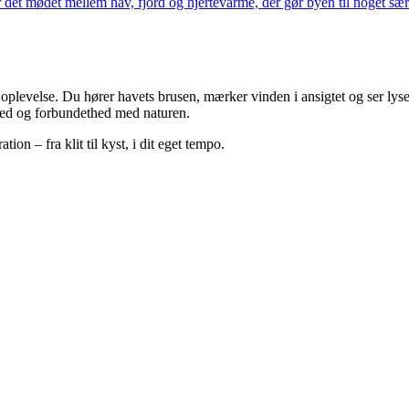
re er det mødet mellem hav, fjord og hjertevarme, der gør byen til noget 
plevelse. Du hører havets brusen, mærker vinden i ansigtet og ser lyset 
hed og forbundethed med naturen.
ion – fra klit til kyst, i dit eget tempo.