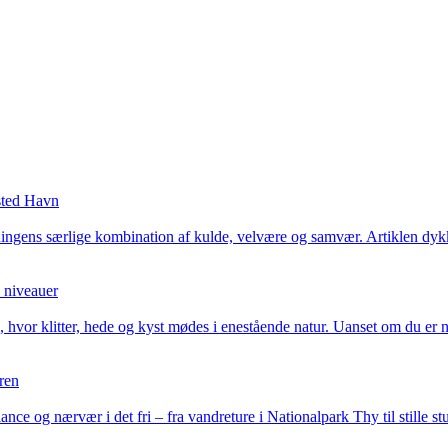
sted Havn
ngens særlige kombination af kulde, velvære og samvær. Artiklen dykke
e niveauer
or klitter, hede og kyst mødes i enestående natur. Uanset om du er nyb
uren
ance og nærvær i det fri – fra vandreture i Nationalpark Thy til stille st