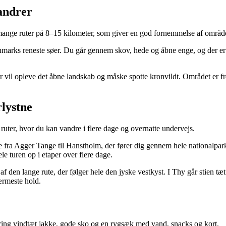
andrer
r mange ruter på 8–15 kilometer, som giver en god fornemmelse af område
rks reneste søer. Du går gennem skov, hede og åbne enge, og der er go
er vil opleve det åbne landskab og måske spotte kronvildt. Området er fr
rlystne
ruter, hvor du kan vandre i flere dage og overnatte undervejs.
a Agger Tange til Hanstholm, der fører dig gennem hele nationalparken
le turen op i etaper over flere dage.
af den lange rute, der følger hele den jyske vestkyst. I Thy går stien t
rmeste hold.
bring vindtæt jakke, gode sko og en rygsæk med vand, snacks og kort.