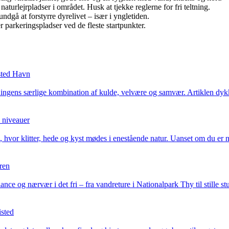
naturlejrpladser i området. Husk at tjekke reglerne for fri teltning.
ndgå at forstyrre dyrelivet – især i yngletiden.
r parkeringspladser ved de fleste startpunkter.
sted Havn
ngens særlige kombination af kulde, velvære og samvær. Artiklen dykke
e niveauer
or klitter, hede og kyst mødes i enestående natur. Uanset om du er nyb
uren
ance og nærvær i det fri – fra vandreture i Nationalpark Thy til stille st
isted