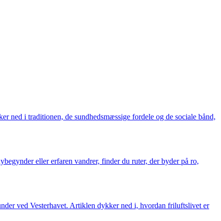
r ned i traditionen, de sundhedsmæssige fordele og de sociale bånd,
egynder eller erfaren vandrer, finder du ruter, der byder på ro,
under ved Vesterhavet. Artiklen dykker ned i, hvordan friluftslivet er