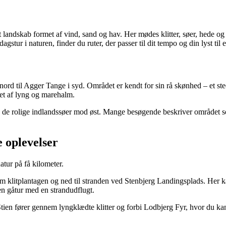
ndskab formet af vind, sand og hav. Her mødes klitter, søer, hede og kys
stur i naturen, finder du ruter, der passer til dit tempo og din lyst til 
ord til Agger Tange i syd. Området er kendt for sin rå skønhed – et sted
ivet af lyng og marehalm.
g de rolige indlandssøer mod øst. Mange besøgende beskriver området s
 oplevelser
natur på få kilometer.
m klitplantagen og ned til stranden ved Stenbjerg Landingsplads. Her k
en gåtur med en strandudflugt.
tien fører gennem lyngklædte klitter og forbi Lodbjerg Fyr, hvor du kan 