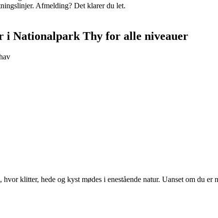
ningslinjer. Afmelding? Det klarer du let.
r i Nationalpark Thy for alle niveauer
 hav
or klitter, hede og kyst mødes i enestående natur. Uanset om du er nyb