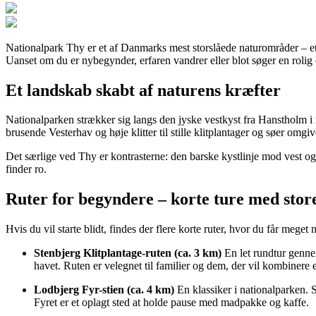
Nationalpark Thy er et af Danmarks mest storslåede naturområder – et la
Uanset om du er nybegynder, erfaren vandrer eller blot søger en rolig dag
Et landskab skabt af naturens kræfter
Nationalparken strækker sig langs den jyske vestkyst fra Hanstholm i n
brusende Vesterhav og høje klitter til stille klitplantager og søer omg
Det særlige ved Thy er kontrasterne: den barske kystlinje mod vest o
finder ro.
Ruter for begyndere – korte ture med store
Hvis du vil starte blidt, findes der flere korte ruter, hvor du får meget 
Stenbjerg Klitplantage-ruten (ca. 3 km)
En let rundtur genne
havet. Ruten er velegnet til familier og dem, der vil kombinere 
Lodbjerg Fyr-stien (ca. 4 km)
En klassiker i nationalparken. S
Fyret er et oplagt sted at holde pause med madpakke og kaffe.