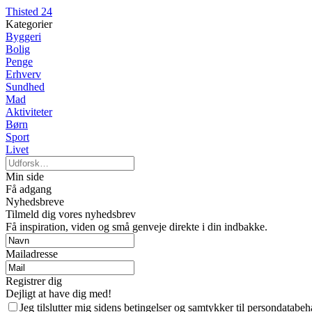
Thisted 24
Kategorier
Byggeri
Bolig
Penge
Erhverv
Sundhed
Mad
Aktiviteter
Børn
Sport
Livet
Min side
Få adgang
Nyhedsbreve
Tilmeld dig vores nyhedsbrev
Få inspiration, viden og små genveje direkte i din indbakke.
Mailadresse
Registrer dig
Dejligt at have dig med!
Jeg tilslutter mig sidens betingelser og samtykker til persondatabeh