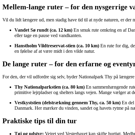
Mellem-lange ruter – for den nysgerrige v
Vil du lidt længere ud, men stadig have tid til at nyde naturen, er de
Vandet Sø rundt (ca. 12 km)
En smuk rute omkring en af Danma
eller tage en pause ved vandkanten.
Hanstholm Vildtreservat-stien (ca. 10 km)
En rute for dig, d
en følelse af at være midt i den vilde natur.
De lange ruter – for den erfarne og eventy
For den, der vil udfordre sig selv, byder Nationalpark Thy på længere 
Thy Nationalparkstien (ca. 80 km)
En sammenhængende rute fr
primitive lejrpladser og shelters langs vejen. Mange vælger at de
Vestkyststien (delstrækning gennem Thy, ca. 50 km)
En del 
Danmark. Her mærker du vinden, sandet og havets rytme på næ
Praktiske tips til din tur
Tøj og udstyr:
Vejret ved Vesterhavet kan skifte hurtigt. Med