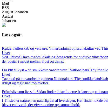
Mail
RSS
August Johansen
August
Johansen
Læs også:
Kulde, fællesskab og velvære: Vinterbadning og saunakultur ved Thi
Livet
Ved Thisted Havn mødes lokale og besøgende for at dyrke vinterbadni
der opstår i mødet mellem frost og damp.
Fra klit til kyst – de smukkeste vandreruter i Nationalpark Thy for all
Livet
Tag med på en vandretur gennem Nationalpark Thys unikke landskab, hv
udsigt og ægte naturoplevelser.
Friluftsliv som livsstil: Sådan finder thistedboerne balance og ro i nat
Livet
I Thisted er naturen en naturlig del af hverdagen. Her finder lokale bal
blevet en livsstil, der giver mening og sammenhold.