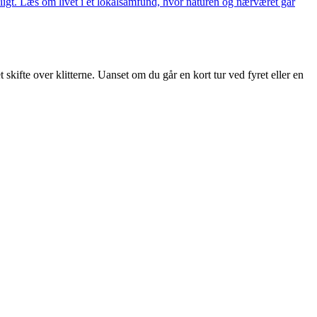
særligt. Læs om livet i et lokalsamfund, hvor naturen og nærværet går
skifte over klitterne. Uanset om du går en kort tur ved fyret eller en