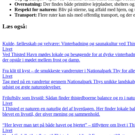
Overnatning:
Der findes både primitive lejrpladser, shelters og 
Respekt for naturen:
Bliv på stierne, tag affald med hjem, og u
Transport:
Flere ruter kan nås med offentlig transport, og der e
Læs også:
Kulde, fællesskab og velvære: Vinterbadning og saunakultur ved Thi
Livet
Ved Thisted Havn mødes lokale og besøgende for at dyrke vinterbadni
der opstår i mødet mellem frost og damp.
Fra klit til kyst – de smukkeste vandreruter i Nationalpark Thy for all
Livet
Tag med på en vandretur gennem Nationalpark Thys unikke landskab, hv
udsigt og ægte naturoplevelser.
Friluftsliv som livsstil: Sådan finder thistedboerne balance og ro i nat
Livet
I Thisted er naturen en naturlig del af hverdagen. Her finder lokale bal
blevet en livsstil, der giver mening og sammenhold.
“Her lever man tæt på både havet og hjertet” – tilflyttere om livet i Th
Livet