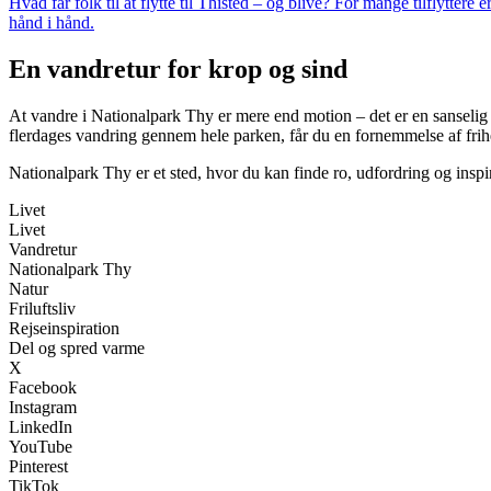
Hvad får folk til at flytte til Thisted – og blive? For mange tilflytte
hånd i hånd.
En vandretur for krop og sind
At vandre i Nationalpark Thy er mere end motion – det er en sanselig o
flerdages vandring gennem hele parken, får du en fornemmelse af fri
Nationalpark Thy er et sted, hvor du kan finde ro, udfordring og inspirat
Livet
Livet
Vandretur
Nationalpark Thy
Natur
Friluftsliv
Rejseinspiration
Del og spred varme
X
Facebook
Instagram
LinkedIn
YouTube
Pinterest
TikTok