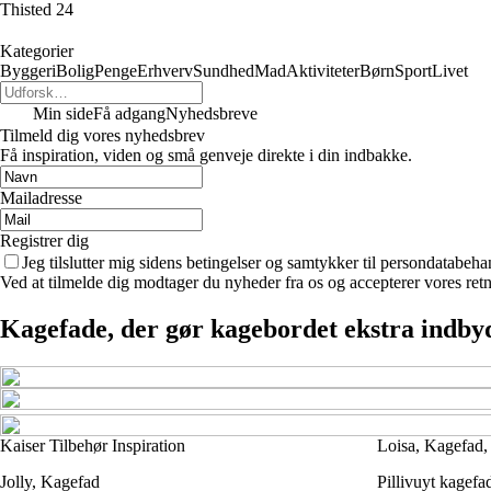
Thisted 24
Kategorier
Byggeri
Bolig
Penge
Erhverv
Sundhed
Mad
Aktiviteter
Børn
Sport
Livet
Min side
Få adgang
Nyhedsbreve
Tilmeld dig vores nyhedsbrev
Få inspiration, viden og små genveje direkte i din indbakke.
Mailadresse
Registrer dig
Jeg tilslutter mig sidens betingelser og samtykker til persondatabeha
Ved at tilmelde dig modtager du nyheder fra os og accepterer vores retn
Kagefade, der gør kagebordet ekstra indb
Kaiser Tilbehør Inspiration
Loisa, Kagefad,
Jolly, Kagefad
Pillivuyt kagefa