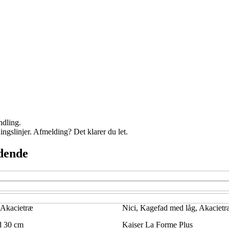
ndling.
ingslinjer. Afmelding? Det klarer du let.
ydende
 Akacietræ
Nici, Kagefad med låg, Akacietr
d 30 cm
Kaiser La Forme Plus