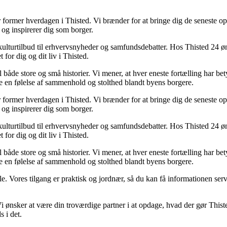
der former hverdagen i Thisted. Vi brænder for at bringe dig de seneste 
 og inspirerer dig som borger.
ulturtilbud til erhvervsnyheder og samfundsdebatter. Hos Thisted 24 ønsk
 for dig og dit liv i Thisted.
il både store og små historier. Vi mener, at hver eneste fortælling har b
e en følelse af sammenhold og stolthed blandt byens borgere.
der former hverdagen i Thisted. Vi brænder for at bringe dig de seneste 
 og inspirerer dig som borger.
ulturtilbud til erhvervsnyheder og samfundsdebatter. Hos Thisted 24 ønsk
 for dig og dit liv i Thisted.
il både store og små historier. Vi mener, at hver eneste fortælling har b
e en følelse af sammenhold og stolthed blandt byens borgere.
 alle. Vores tilgang er praktisk og jordnær, så du kan få informationen serv
Vi ønsker at være din troværdige partner i at opdage, hvad der gør Thisted
s i det.