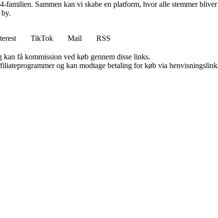
d 24-familien. Sammen kan vi skabe en platform, hvor alle stemmer bliver 
 by.
terest
TikTok
Mail
RSS
, og kan få kommission ved køb gennem disse links.
affiliateprogrammer og kan modtage betaling for køb via henvisningslinks