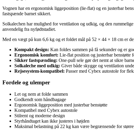
Vognen har en ergonomisk liggeposition (lie-flat) og en justerbar bens
fastspænde barnet sikkert.
Solkalechen har mulighed for ventilation og udkig, og den rummelige
anvendelig fra nyfødtstadiet.
Med en vægt på kun 6,6 kg og et foldet mål på 52 × 44 × 18 cm er de
Kompakt design:
Kan foldes sammen på få sekunder og er g
Ergonomisk komfort:
Lie-flat position og justerbar benstøtte f
Sikker fastspænding:
One-pull sele gør det nemt at sikre barne
Solkaleche med udkig:
Giver både skygge og ventilation unde
Rejsesystem-kompatibel:
Passer med Cybex autostole for fleks
Fordele og ulemper
Let og nem at folde sammen
Godkendt som håndbagage
Ergonomisk liggeposition med justerbar benstøtte
Kompatibel med Cybex autostole
Stilrent og moderne design
Styrhåndtaget kan ikke justeres i højden
Maksimal belastning på 22 kg kan være begrænsende for større