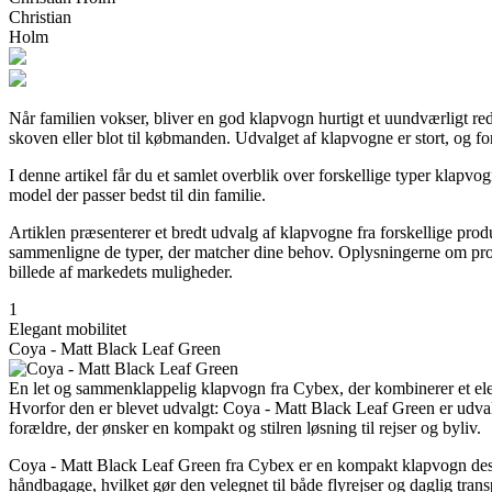
Christian
Holm
Når familien vokser, bliver en god klapvogn hurtigt et uundværligt r
skoven eller blot til købmanden. Udvalget af klapvogne er stort, og fo
I denne artikel får du et samlet overblik over forskellige typer klapvog
model der passer bedst til din familie.
Artiklen præsenterer et bredt udvalg af klapvogne fra forskellige produc
sammenligne de typer, der matcher dine behov. Oplysningerne om produk
billede af markedets muligheder.
1
Elegant mobilitet
Coya - Matt Black Leaf Green
En let og sammenklappelig klapvogn fra Cybex, der kombinerer et ele
Hvorfor den er blevet udvalgt: Coya - Matt Black Leaf Green er udval
forældre, der ønsker en kompakt og stilren løsning til rejser og byliv.
Coya - Matt Black Leaf Green fra Cybex er en kompakt klapvogn desig
håndbagage, hvilket gør den velegnet til både flyrejser og daglig trans