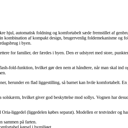
ikre hjul, automatisk foldning og komfortabelt sæde fremstillet af genbr
r sin kombination af kompakt design, brugervenlig foldemekanisme og f
erdagsbrug i byen.
ttere for familier, der færdes i byen. Den er udstyret med store, punkte
sh-fold-funktion, hvilket gør den nem at håndtere, når man skal ind o
men.
er, herunder en flad liggestilling, så barnet kan hvile komfortabelt. En 
 solskærm, hvilket giver god beskyttelse mod sollys. Vognen har des
il Oria-liggedel (liggedelen købes separat). Modellen er testvinder og
n sammen på farten.
omfortabel kørsel i bymiljøet.