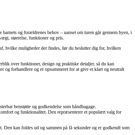
åde barnets og forældrenes behov – uanset om turen går gennem byen, i
gt, størrelse, funktioner og pris.
f, hvilke muligheder der findes, før du beslutter dig for, hvilken
erblik over funktioner, design og praktiske detaljer, så du kan
r og forhandlere og er opsummeret for at give et klart og neutralt
usterbar benstøtte og godkendelse som håndbagage.
mfort og funktionalitet. Den repræsenterer et populært valg for
tet. Den kan foldes ud og sammen på få sekunder og er godkendt som