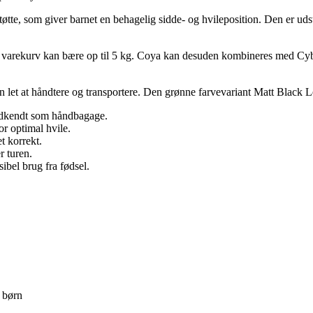
tøtte, som giver barnet en behagelig sidde- og hvileposition. Den er uds
 varekurv kan bære op til 5 kg. Coya kan desuden kombineres med Cybex
n let at håndtere og transportere. Den grønne farvevariant Matt Black
odkendt som håndbagage.
or optimal hvile.
t korrekt.
r turen.
ibel brug fra fødsel.
 børn