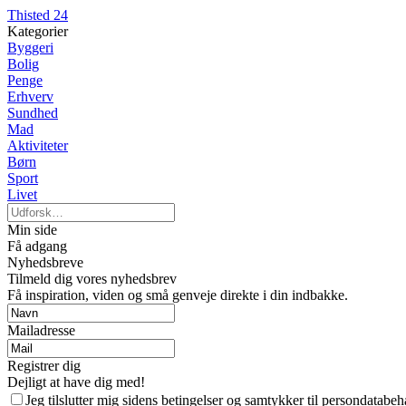
Thisted 24
Kategorier
Byggeri
Bolig
Penge
Erhverv
Sundhed
Mad
Aktiviteter
Børn
Sport
Livet
Min side
Få adgang
Nyhedsbreve
Tilmeld dig vores nyhedsbrev
Få inspiration, viden og små genveje direkte i din indbakke.
Mailadresse
Registrer dig
Dejligt at have dig med!
Jeg tilslutter mig sidens betingelser og samtykker til persondatabeh