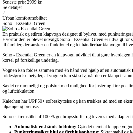
Seneste pris:
2999
kr.
Se detaljer
2
Urban komfortmobilitet
Soho - Essential Green
En praktisk og stilren klapvogn designet til bylivet, med punkteringss
Hvorfor den er blevet udvalgt: Soho - Essential Green er udvalgt fo
til familier, der ønsker en funktionel og let håndterbar klapvogn til hv
Soho - Essential Green er en klapvogn udviklet til at gøre hverdagen le
kørsel på forskellige underlag.
Vognen kan foldes sammen med én hånd ved hjælp af en automatisk fla
foldestørrelse betyder, at vognen kan stå selv, når den er klappet sam
Sædet er rummeligt og polstret med mulighed for justering i tre position
og luftcirkulation.
Kalechen har UPF50+ solbeskyttelse og kan trækkes ud med en ekstra
tilgængelig bremse.
Soho er fremstillet af 100 % genbrugsstoffer og leveres med adapter t
Automatisk én-hånds foldning:
Gør det nemt at klappe vogne
Punkteringssikre hjul og firehjulsophæng:
Sikrer stabil og k