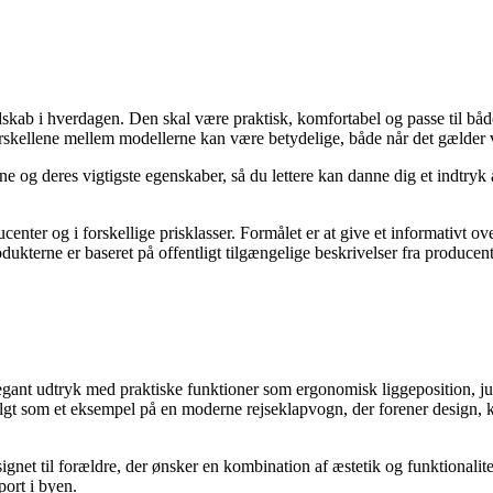
edskab i hverdagen. Den skal være praktisk, komfortabel og passe til b
rskellene mellem modellerne kan være betydelige, både når det gælder væ
ne og deres vigtigste egenskaber, så du lettere kan danne dig et indtryk a
enter og i forskellige prisklasser. Formålet er at give et informativt ov
terne er baseret på offentligt tilgængelige beskrivelser fra producente
gant udtryk med praktiske funktioner som ergonomisk liggeposition, j
gt som et eksempel på en moderne rejseklapvogn, der forener design, ko
net til forældre, der ønsker en kombination af æstetik og funktionali
port i byen.