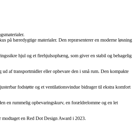
ugsmaterialer.
okus på bæredygtige materialer. Den repræsenterer en moderne løsning
ringssikre hjul og et firehjulsophæng, som giver en stabil og behagelig
g ud af transportmidler eller opbevare den i små rum. Den kompakte
justerbar fodstøtte og et ventilationsvindue bidrager til ekstra komfort
uden en rummelig opbevaringskurv, en forældrelomme og en let
 har modtaget en Red Dot Design Award i 2023.