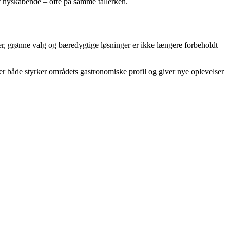
t nyskabende – ofte på samme tallerken.
er, grønne valg og bæredygtige løsninger er ikke længere forbeholdt
 der både styrker områdets gastronomiske profil og giver nye oplevelser