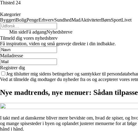
Thisted 24
Kategorier
Byggeri
Bolig
Penge
Erhverv
Sundhed
Mad
Aktiviteter
Børn
Sport
Livet
Min side
Få adgang
Nyhedsbreve
Tilmeld dig vores nyhedsbrev
Få inspiration, viden og små genveje direkte i din indbakke.
Mailadresse
Registrer dig
Jeg tilslutter mig sidens betingelser og samtykker til persondatabeha
Ved at tilmelde dig modtager du nyheder fra os og accepterer vores retn
Nye madtrends, nye menuer: Sådan tilpasser
I takt med at danskerne bliver mere bevidste om, hvad de spiser, og hv
og mange spisesteder i byen og oplandet justerer menuerne for at følge
hånd i hånd.