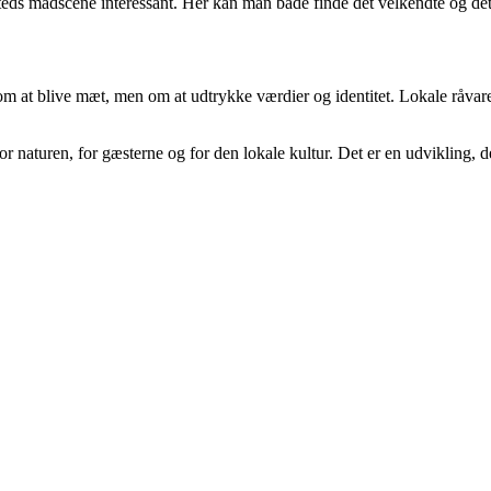
steds madscene interessant. Her kan man både finde det velkendte og de
om at blive mæt, men om at udtrykke værdier og identitet. Lokale råvar
 for naturen, for gæsterne og for den lokale kultur. Det er en udvikling,