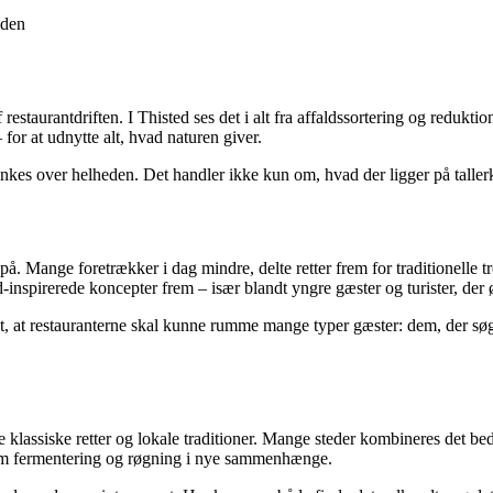
iden
estaurantdriften. I Thisted ses det i alt fra affaldssortering og redukt
 for at udnytte alt, hvad naturen giver.
 tænkes over helheden. Det handler ikke kun om, hvad der ligger på tall
å. Mange foretrækker i dag mindre, delte retter frem for traditionelle 
inspirerede koncepter frem – især blandt yngre gæster og turister, der øn
 at restauranterne skal kunne rumme mange typer gæster: dem, der søger
klassiske retter og lokale traditioner. Mange steder kombineres det beds
som fermentering og røgning i nye sammenhænge.