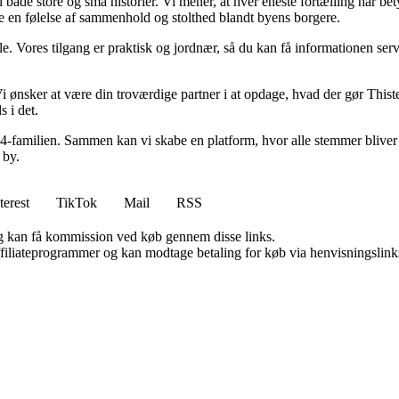
il både store og små historier. Vi mener, at hver eneste fortælling har b
e en følelse af sammenhold og stolthed blandt byens borgere.
 alle. Vores tilgang er praktisk og jordnær, så du kan få informationen serv
Vi ønsker at være din troværdige partner i at opdage, hvad der gør Thisted
s i det.
d 24-familien. Sammen kan vi skabe en platform, hvor alle stemmer bliver 
 by.
terest
TikTok
Mail
RSS
, og kan få kommission ved køb gennem disse links.
affiliateprogrammer og kan modtage betaling for køb via henvisningslinks