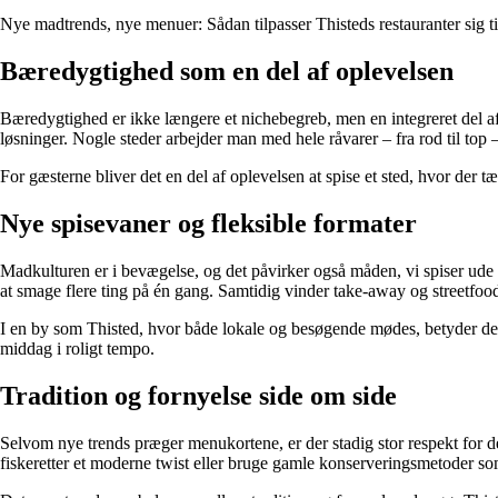
Nye madtrends, nye menuer: Sådan tilpasser Thisteds restauranter sig t
Bæredygtighed som en del af oplevelsen
Bæredygtighed er ikke længere et nichebegreb, men en integreret del af r
løsninger. Nogle steder arbejder man med hele råvarer – fra rod til top –
For gæsterne bliver det en del af oplevelsen at spise et sted, hvor der
Nye spisevaner og fleksible formater
Madkulturen er i bevægelse, og det påvirker også måden, vi spiser ude p
at smage flere ting på én gang. Samtidig vinder take-away og streetfood-
I en by som Thisted, hvor både lokale og besøgende mødes, betyder det,
middag i roligt tempo.
Tradition og fornyelse side om side
Selvom nye trends præger menukortene, er der stadig stor respekt for de 
fiskeretter et moderne twist eller bruge gamle konserveringsmetoder 