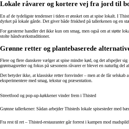
Lokale råvarer og kortere vej fra jord til b
En af de tydeligste tendenser i tiden er ønsket om at spise lokalt. I Thi
dyrket på lokale gårde. Det giver både friskhed på tallerkenen og en stæ
For gæsterne handler det ikke kun om smag, men også om at støtte loka
stolte håndværkstraditioner.
Grønne retter og plantebaserede alternativ
Flere og flere danskere vælger at spise mindre kød, og det afspejler sig
grøntsagsretter og fokus på sæsonens råvarer er blevet en naturlig del
Det betyder ikke, at klassiske retter forsvinder – men at de får selskab
eksperimentere med smag, tekstur og præsentation.
Streetfood og pop-up-køkkener vinder frem i Thisted
Grønne tallerkener: Sådan arbejder Thisteds lokale spisesteder med b
Fra rest til ret – Thisted-restauranter går forrest i kampen mod madspild