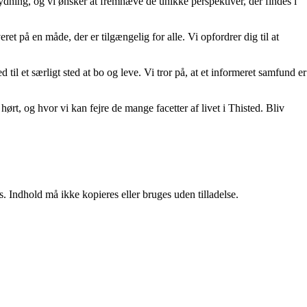
etydning, og vi ønsker at fremhæve de unikke perspektiver, der findes i
eret på en måde, der er tilgængelig for alle. Vi opfordrer dig til at
 til et særligt sted at bo og leve. Vi tror på, at et informeret samfund er
hørt, og hvor vi kan fejre de mange facetter af livet i Thisted. Bliv
. Indhold må ikke kopieres eller bruges uden tilladelse.