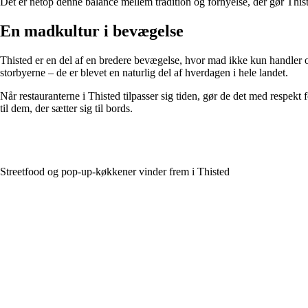
Det er netop denne balance mellem tradition og fornyelse, der gør Thi
En madkultur i bevægelse
Thisted er en del af en bredere bevægelse, hvor mad ikke kun handler 
storbyerne – de er blevet en naturlig del af hverdagen i hele landet.
Når restauranterne i Thisted tilpasser sig tiden, gør de det med respekt
til dem, der sætter sig til bords.
Streetfood og pop-up-køkkener vinder frem i Thisted