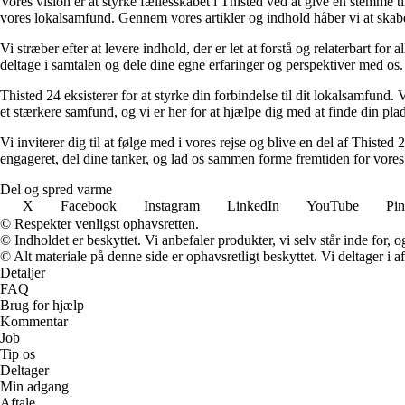
Vores vision er at styrke fællesskabet i Thisted ved at give en stemme t
vores lokalsamfund. Gennem vores artikler og indhold håber vi at skab
Vi stræber efter at levere indhold, der er let at forstå og relaterbart for
deltage i samtalen og dele dine egne erfaringer og perspektiver med os.
Thisted 24 eksisterer for at styrke din forbindelse til dit lokalsamfund. 
et stærkere samfund, og vi er her for at hjælpe dig med at finde din plad
Vi inviterer dig til at følge med i vores rejse og blive en del af Thiste
engageret, del dine tanker, og lad os sammen forme fremtiden for vores
Del og spred varme
X
Facebook
Instagram
LinkedIn
YouTube
Pin
© Respekter venligst ophavsretten.
© Indholdet er beskyttet. Vi anbefaler produkter, vi selv står inde for
© Alt materiale på denne side er ophavsretligt beskyttet. Vi deltager i 
Detaljer
FAQ
Brug for hjælp
Kommentar
Job
Tip os
Deltager
Min adgang
Aftale