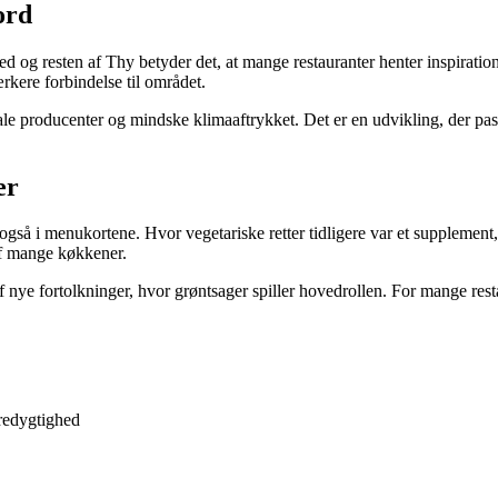
ord
sted og resten af Thy betyder det, at mange restauranter henter inspirati
rkere forbindelse til området.
le producenter og mindske klimaaftrykket. Det er en udvikling, der pas
er
 også i menukortene. Hvor vegetariske retter tidligere var et supplement
 af mange køkkener.
 af nye fortolkninger, hvor grøntsager spiller hovedrollen. For mange re
æredygtighed