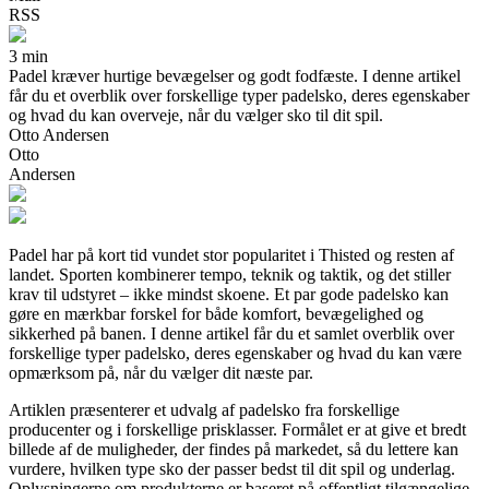
RSS
3 min
Padel kræver hurtige bevægelser og godt fodfæste. I denne artikel
får du et overblik over forskellige typer padelsko, deres egenskaber
og hvad du kan overveje, når du vælger sko til dit spil.
Otto Andersen
Otto
Andersen
Padel har på kort tid vundet stor popularitet i Thisted og resten af
landet. Sporten kombinerer tempo, teknik og taktik, og det stiller
krav til udstyret – ikke mindst skoene. Et par gode padelsko kan
gøre en mærkbar forskel for både komfort, bevægelighed og
sikkerhed på banen. I denne artikel får du et samlet overblik over
forskellige typer padelsko, deres egenskaber og hvad du kan være
opmærksom på, når du vælger dit næste par.
Artiklen præsenterer et udvalg af padelsko fra forskellige
producenter og i forskellige prisklasser. Formålet er at give et bredt
billede af de muligheder, der findes på markedet, så du lettere kan
vurdere, hvilken type sko der passer bedst til dit spil og underlag.
Oplysningerne om produkterne er baseret på offentligt tilgængelige