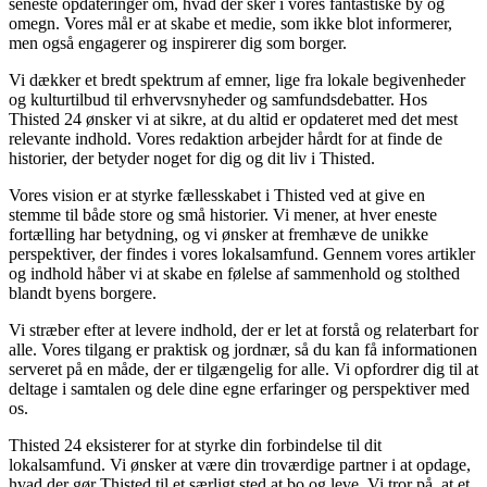
seneste opdateringer om, hvad der sker i vores fantastiske by og
omegn. Vores mål er at skabe et medie, som ikke blot informerer,
men også engagerer og inspirerer dig som borger.
Vi dækker et bredt spektrum af emner, lige fra lokale begivenheder
og kulturtilbud til erhvervsnyheder og samfundsdebatter. Hos
Thisted 24 ønsker vi at sikre, at du altid er opdateret med det mest
relevante indhold. Vores redaktion arbejder hårdt for at finde de
historier, der betyder noget for dig og dit liv i Thisted.
Vores vision er at styrke fællesskabet i Thisted ved at give en
stemme til både store og små historier. Vi mener, at hver eneste
fortælling har betydning, og vi ønsker at fremhæve de unikke
perspektiver, der findes i vores lokalsamfund. Gennem vores artikler
og indhold håber vi at skabe en følelse af sammenhold og stolthed
blandt byens borgere.
Vi stræber efter at levere indhold, der er let at forstå og relaterbart for
alle. Vores tilgang er praktisk og jordnær, så du kan få informationen
serveret på en måde, der er tilgængelig for alle. Vi opfordrer dig til at
deltage i samtalen og dele dine egne erfaringer og perspektiver med
os.
Thisted 24 eksisterer for at styrke din forbindelse til dit
lokalsamfund. Vi ønsker at være din troværdige partner i at opdage,
hvad der gør Thisted til et særligt sted at bo og leve. Vi tror på, at et