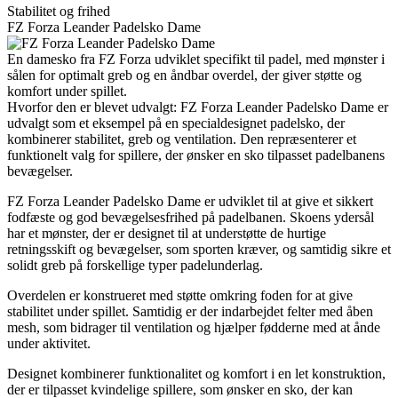
Stabilitet og frihed
FZ Forza Leander Padelsko Dame
En damesko fra FZ Forza udviklet specifikt til padel, med mønster i
sålen for optimalt greb og en åndbar overdel, der giver støtte og
komfort under spillet.
Hvorfor den er blevet udvalgt: FZ Forza Leander Padelsko Dame er
udvalgt som et eksempel på en specialdesignet padelsko, der
kombinerer stabilitet, greb og ventilation. Den repræsenterer et
funktionelt valg for spillere, der ønsker en sko tilpasset padelbanens
bevægelser.
FZ Forza Leander Padelsko Dame er udviklet til at give et sikkert
fodfæste og god bevægelsesfrihed på padelbanen. Skoens ydersål
har et mønster, der er designet til at understøtte de hurtige
retningsskift og bevægelser, som sporten kræver, og samtidig sikre et
solidt greb på forskellige typer padelunderlag.
Overdelen er konstrueret med støtte omkring foden for at give
stabilitet under spillet. Samtidig er der indarbejdet felter med åben
mesh, som bidrager til ventilation og hjælper fødderne med at ånde
under aktivitet.
Designet kombinerer funktionalitet og komfort i en let konstruktion,
der er tilpasset kvindelige spillere, som ønsker en sko, der kan