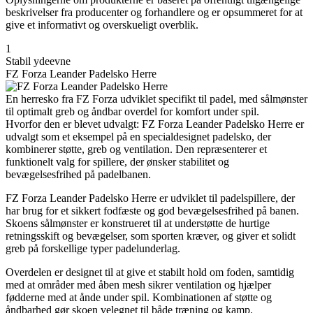
beskrivelser fra producenter og forhandlere og er opsummeret for at
give et informativt og overskueligt overblik.
1
Stabil ydeevne
FZ Forza Leander Padelsko Herre
En herresko fra FZ Forza udviklet specifikt til padel, med sålmønster
til optimalt greb og åndbar overdel for komfort under spil.
Hvorfor den er blevet udvalgt: FZ Forza Leander Padelsko Herre er
udvalgt som et eksempel på en specialdesignet padelsko, der
kombinerer støtte, greb og ventilation. Den repræsenterer et
funktionelt valg for spillere, der ønsker stabilitet og
bevægelsesfrihed på padelbanen.
FZ Forza Leander Padelsko Herre er udviklet til padelspillere, der
har brug for et sikkert fodfæste og god bevægelsesfrihed på banen.
Skoens sålmønster er konstrueret til at understøtte de hurtige
retningsskift og bevægelser, som sporten kræver, og giver et solidt
greb på forskellige typer padelunderlag.
Overdelen er designet til at give et stabilt hold om foden, samtidig
med at områder med åben mesh sikrer ventilation og hjælper
fødderne med at ånde under spil. Kombinationen af støtte og
åndbarhed gør skoen velegnet til både træning og kamp.