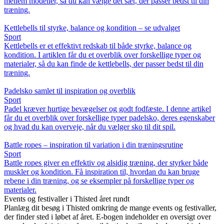
mellem modeller, så du kan vælge det sæt, der passer bedst til din
træning.
Kettlebells til styrke, balance og kondition – se udvalget
Sport
Kettlebells er et effektivt redskab til både styrke, balance og
kondition. I artiklen får du et overblik over forskellige typer og
materialer, så du kan finde de kettlebells, der passer bedst til din
træning.
Padelsko samlet til inspiration og overblik
Sport
Padel kræver hurtige bevægelser og godt fodfæste. I denne artikel
får du et overblik over forskellige typer padelsko, deres egenskaber
og hvad du kan overveje, når du vælger sko til dit spil.
Battle ropes – inspiration til variation i din træningsrutine
Sport
Battle ropes giver en effektiv og alsidig træning, der styrker både
muskler og kondition. Få inspiration til, hvordan du kan bruge
rebene i din træning, og se eksempler på forskellige typer og
materialer.
Events og festivaller i Thisted året rundt
Planlæg dit besøg i Thisted omkring de mange events og festivaller,
der finder sted i løbet af året. E-bogen indeholder en oversigt over