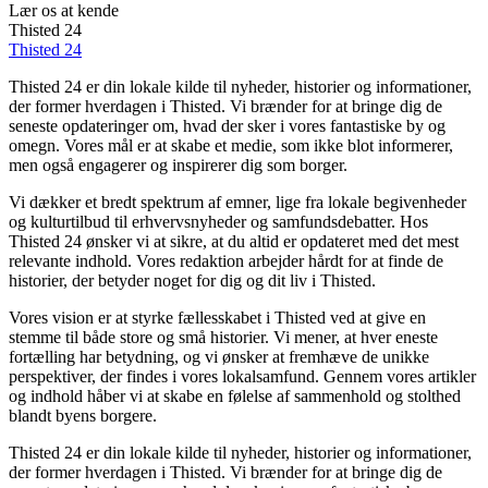
Lær os at kende
Thisted 24
Thisted 24
Thisted 24 er din lokale kilde til nyheder, historier og informationer,
der former hverdagen i Thisted. Vi brænder for at bringe dig de
seneste opdateringer om, hvad der sker i vores fantastiske by og
omegn. Vores mål er at skabe et medie, som ikke blot informerer,
men også engagerer og inspirerer dig som borger.
Vi dækker et bredt spektrum af emner, lige fra lokale begivenheder
og kulturtilbud til erhvervsnyheder og samfundsdebatter. Hos
Thisted 24 ønsker vi at sikre, at du altid er opdateret med det mest
relevante indhold. Vores redaktion arbejder hårdt for at finde de
historier, der betyder noget for dig og dit liv i Thisted.
Vores vision er at styrke fællesskabet i Thisted ved at give en
stemme til både store og små historier. Vi mener, at hver eneste
fortælling har betydning, og vi ønsker at fremhæve de unikke
perspektiver, der findes i vores lokalsamfund. Gennem vores artikler
og indhold håber vi at skabe en følelse af sammenhold og stolthed
blandt byens borgere.
Thisted 24 er din lokale kilde til nyheder, historier og informationer,
der former hverdagen i Thisted. Vi brænder for at bringe dig de