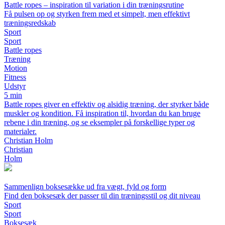
Battle ropes – inspiration til variation i din træningsrutine
Få pulsen op og styrken frem med et simpelt, men effektivt
træningsredskab
Sport
Sport
Battle ropes
Træning
Motion
Fitness
Udstyr
5 min
Battle ropes giver en effektiv og alsidig træning, der styrker både
muskler og kondition. Få inspiration til, hvordan du kan bruge
rebene i din træning, og se eksempler på forskellige typer og
materialer.
Christian Holm
Christian
Holm
Sammenlign boksesække ud fra vægt, fyld og form
Find den boksesæk der passer til din træningsstil og dit niveau
Sport
Sport
Boksesæk