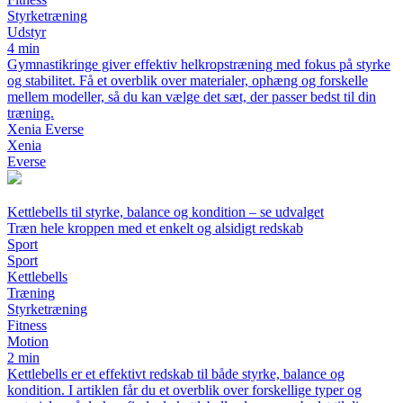
Styrketræning
Udstyr
4 min
Gymnastikringe giver effektiv helkropstræning med fokus på styrke
og stabilitet. Få et overblik over materialer, ophæng og forskelle
mellem modeller, så du kan vælge det sæt, der passer bedst til din
træning.
Xenia Everse
Xenia
Everse
Kettlebells til styrke, balance og kondition – se udvalget
Træn hele kroppen med et enkelt og alsidigt redskab
Sport
Sport
Kettlebells
Træning
Styrketræning
Fitness
Motion
2 min
Kettlebells er et effektivt redskab til både styrke, balance og
kondition. I artiklen får du et overblik over forskellige typer og