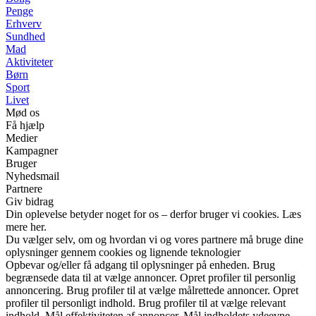
Penge
Erhverv
Sundhed
Mad
Aktiviteter
Børn
Sport
Livet
Mød os
Få hjælp
Medier
Kampagner
Bruger
Nyhedsmail
Partnere
Giv bidrag
Din oplevelse betyder noget for os – derfor bruger vi cookies. Læs
mere her.
Du vælger selv, om og hvordan vi og vores partnere må bruge dine
oplysninger gennem cookies og lignende teknologier
Opbevar og/eller få adgang til oplysninger på enheden. Brug
begrænsede data til at vælge annoncer. Opret profiler til personlig
annoncering. Brug profiler til at vælge målrettede annoncer. Opret
profiler til personligt indhold. Brug profiler til at vælge relevant
indhold. Mål effektiviteten af annoncer. Mål indholdets ydeevne.