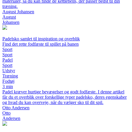
materialer, så du kan finde de kettlebells, der passer bedst til din
træning.
August Johansen
August
Johansen
Padelsko samlet til inspiration og overblik
Find det rette fodfæste til spillet på banen
Sport
Sport
Padel
Sport
Udstyr
Træning
Fodtøj
3 min
Padel kræver hurtige bevægelser og godt fodfæste. I denne artikel
får du et overblik over forskellige typer padelsko, deres egenskaber
og hvad du kan overveje, når du vælger sko til dit spil.
Otto Andersen
Otto
Andersen