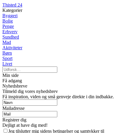
Thisted 24
Kategorier
Byggeri
Bolig
Penge
Erhverv
Sundhed
Mad
Aktiviteter
Børn
Sport
Livet
Min side
Få adgang
Nyhedsbreve
Tilmeld dig vores nyhedsbrev
Få inspiration, viden og små genveje direkte i din indbakke.
Mailadresse
Registrer dig
Dejligt at have dig med!
Jeg tilslutter mig sidens betingelser og samtykker til