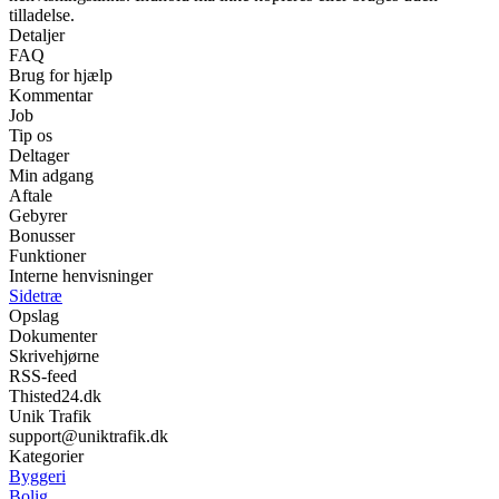
tilladelse.
Detaljer
FAQ
Brug for hjælp
Kommentar
Job
Tip os
Deltager
Min adgang
Aftale
Gebyrer
Bonusser
Funktioner
Interne henvisninger
Sidetræ
Opslag
Dokumenter
Skrivehjørne
RSS-feed
Thisted24.dk
Unik Trafik
support@uniktrafik.dk
Kategorier
Byggeri
Bolig