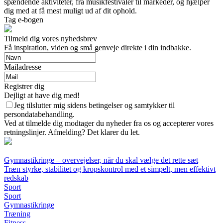
spændende aktiviteter, fra musikfestivaler til markeder, og hjælper
dig med at få mest muligt ud af dit ophold.
Tag e-bogen
Tilmeld dig vores nyhedsbrev
Få inspiration, viden og små genveje direkte i din indbakke.
Mailadresse
Registrer dig
Dejligt at have dig med!
Jeg tilslutter mig sidens betingelser og samtykker til
persondatabehandling.
Ved at tilmelde dig modtager du nyheder fra os og accepterer vores
retningslinjer. Afmelding? Det klarer du let.
Gymnastikringe – overvejelser, når du skal vælge det rette sæt
Træn styrke, stabilitet og kropskontrol med et simpelt, men effektivt
redskab
Sport
Sport
Gymnastikringe
Træning
Fitness