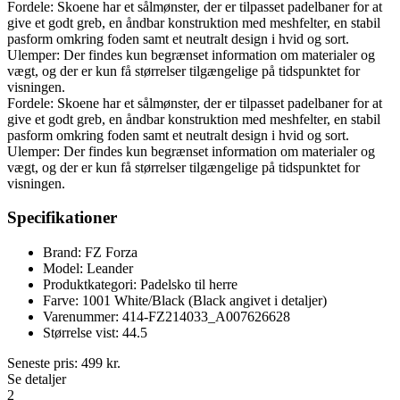
Fordele: Skoene har et sålmønster, der er tilpasset padelbaner for at
give et godt greb, en åndbar konstruktion med meshfelter, en stabil
pasform omkring foden samt et neutralt design i hvid og sort.
Ulemper: Der findes kun begrænset information om materialer og
vægt, og der er kun få størrelser tilgængelige på tidspunktet for
visningen.
Fordele: Skoene har et sålmønster, der er tilpasset padelbaner for at
give et godt greb, en åndbar konstruktion med meshfelter, en stabil
pasform omkring foden samt et neutralt design i hvid og sort.
Ulemper: Der findes kun begrænset information om materialer og
vægt, og der er kun få størrelser tilgængelige på tidspunktet for
visningen.
Specifikationer
Brand: FZ Forza
Model: Leander
Produktkategori: Padelsko til herre
Farve: 1001 White/Black (Black angivet i detaljer)
Varenummer: 414-FZ214033_A007626628
Størrelse vist: 44.5
Seneste pris:
499
kr.
Se detaljer
2